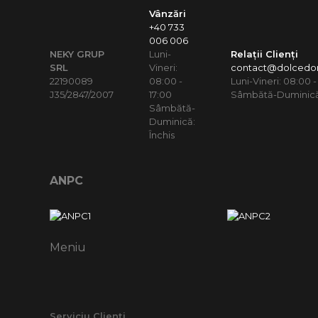
Vânzări
+40 733
006 006
NEKY GRUP
Luni-
Relații Clienți
SRL
Vineri:
contact@dolcedor
22190089
08:00 -
Luni-Vineri: 08:00 -
J35/2847/2007
17:00
Sâmbătă-Duminică:
Sâmbătă-
Duminică:
Închis
ANPC
Meniu
Serviciu Clienți