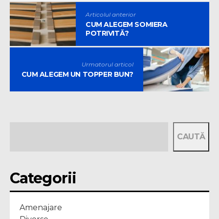
Articolul anterior
CUM ALEGEM SOMIERA
POTRIVITĂ?
Urmatorul articol
CUM ALEGEM UN TOPPER BUN?
CAUTĂ
Categorii
Amenajare