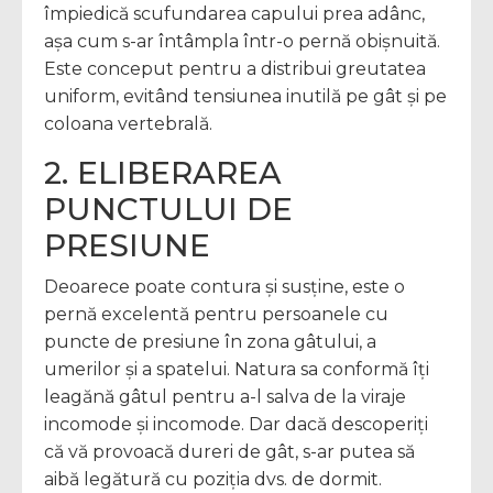
împiedică scufundarea capului prea adânc,
așa cum s-ar întâmpla într-o pernă obișnuită.
Este conceput pentru a distribui greutatea
uniform, evitând tensiunea inutilă pe gât și pe
coloana vertebrală.
2. ELIBERAREA
PUNCTULUI DE
PRESIUNE
Deoarece poate contura și susține, este o
pernă excelentă pentru persoanele cu
puncte de presiune în zona gâtului, a
umerilor și a spatelui. Natura sa conformă îți
leagănă gâtul pentru a-l salva de la viraje
incomode și incomode. Dar dacă descoperiți
că vă provoacă dureri de gât, s-ar putea să
aibă legătură cu poziția dvs. de dormit.