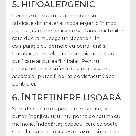
5. HIPOALERGENIC
Pernele din spumă cu memorie sunt
fabricate din material hipoalergenic în mod
natural, care împiedică dezvoltarea bacteriilor
care duc la mucegaiuri și acarieni. În
comparație cu pernele cu pene, lână și
bumbac, nu va elibera în aer niciun „micro-
puf” care ar putea fi inhalat. Pentru
persoanele care suferă de alergii severe,
aceasta ar putea fi perna de vis făcută doar
pentru ei.
6. ÎNTREȚINERE UȘOARĂ
Spre deosebire de pernele obișnuite, vă
puteți îngriji cu ușurință perna de spumă cu
memorie. Îndepărtați capacul care se poate
spăla la mașină – dacă este cazul – și curățați