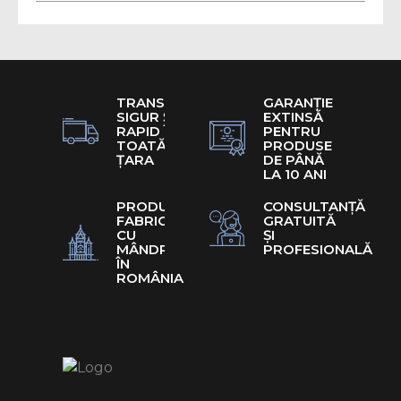
TRANSPORT
GARANȚIE
SIGUR ȘI
EXTINSĂ
RAPID ÎN
PENTRU
TOATĂ
PRODUSE
ȚARA
DE PÂNĂ
LA 10 ANI
PRODUSE
CONSULTANȚĂ
FABRICATE
GRATUITĂ
CU
ȘI
MÂNDRIE
PROFESIONALĂ
ÎN
ROMÂNIA