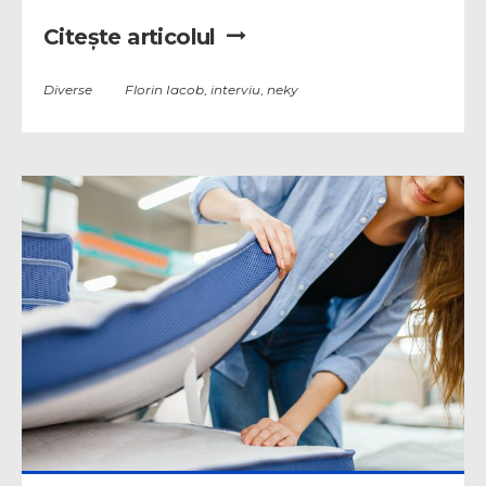
Citește articolul
Diverse
Florin Iacob
,
interviu
,
neky