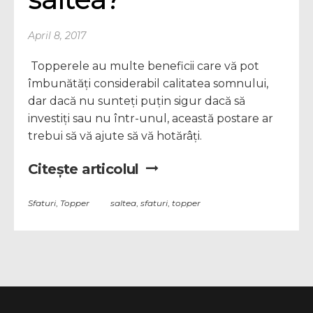
April 8, 2017
Topperele au multe beneficii care vă pot
îmbunătăți considerabil calitatea somnului,
dar dacă nu sunteți puțin sigur dacă să
investiți sau nu într-unul, această postare ar
trebui să vă ajute să vă hotărâți.
Citește articolul
Sfaturi
,
Topper
saltea
,
sfaturi
,
topper