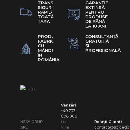
TRANSPORT
GARANȚIE
SIGUR ȘI
EXTINSĂ
RAPID ÎN
PENTRU
TOATĂ
PRODUSE
ȚARA
DE PÂNĂ
LA 10 ANI
PRODUSE
CONSULTANȚĂ
FABRICATE
GRATUITĂ
CU
ȘI
MÂNDRIE
PROFESIONALĂ
ÎN
ROMÂNIA
Vânzări
+40 733
006 006
NEKY GRUP
Luni-
Relații Clienți
SRL
Vineri:
contact@dolcedor