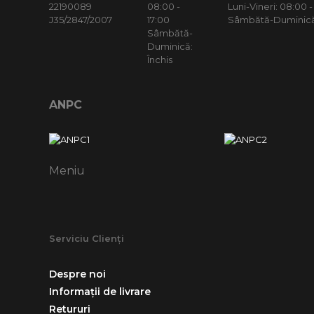
22190089
08:00 -
Luni-Vineri: 08:00 -
J35/2847/2007
17:00
Sâmbătă-Duminică:
Sâmbătă-
Duminică:
Închis
ANPC
Meniu
Serviciu Clienți
Despre noi
Informații de livrare
Retururi