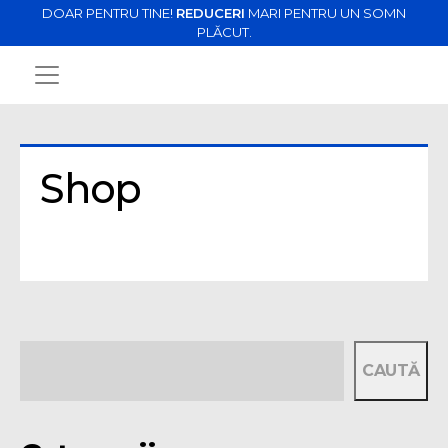
DOAR PENTRU TINE!
REDUCERI
MARI PENTRU UN SOMN
PLĂCUT.
Shop
CAUTĂ