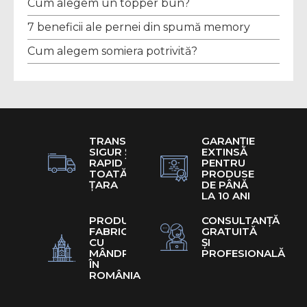
Cum alegem un topper bun?
7 beneficii ale pernei din spumă memory
Cum alegem somiera potrivită?
TRANSPORT
GARANȚIE
SIGUR ȘI
EXTINSĂ
RAPID ÎN
PENTRU
TOATĂ
PRODUSE
ȚARA
DE PÂNĂ
LA 10 ANI
PRODUSE
CONSULTANȚĂ
FABRICATE
GRATUITĂ
CU
ȘI
MÂNDRIE
PROFESIONALĂ
ÎN
ROMÂNIA