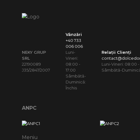
Vânzări
+40 733
006 006
NEKY GRUP
Luni-
Relații Clienți
SRL
Vineri:
contact@dolcedor
22190089
08:00 -
Luni-Vineri: 08:00 -
J35/2847/2007
17:00
Sâmbătă-Duminică:
Sâmbătă-
Duminică:
Închis
ANPC
Meniu