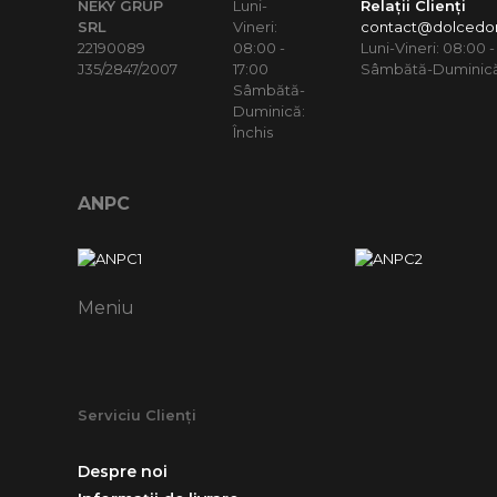
NEKY GRUP
Luni-
Relații Clienți
SRL
Vineri:
contact@dolcedor
22190089
08:00 -
Luni-Vineri: 08:00 -
J35/2847/2007
17:00
Sâmbătă-Duminică:
Sâmbătă-
Duminică:
Închis
ANPC
Meniu
Serviciu Clienți
Despre noi