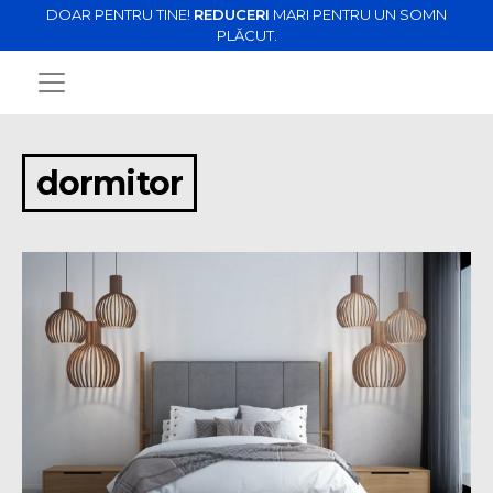
DOAR PENTRU TINE!
REDUCERI
MARI PENTRU UN SOMN
PLĂCUT.
dormitor