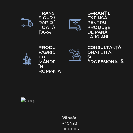
TRANSPORT
GARANȚIE
SIGUR ȘI
EXTINSĂ
RAPID ÎN
PENTRU
TOATĂ
PRODUSE
ȚARA
DE PÂNĂ
LA 10 ANI
PRODUSE
CONSULTANȚĂ
FABRICATE
GRATUITĂ
CU
ȘI
MÂNDRIE
PROFESIONALĂ
ÎN
ROMÂNIA
Vânzări
+40 733
006 006