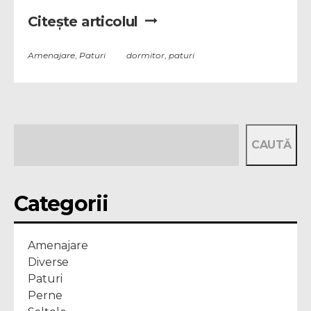
Citește articolul
Amenajare
,
Paturi
dormitor
,
paturi
CAUTĂ
Categorii
Amenajare
Diverse
Paturi
Perne