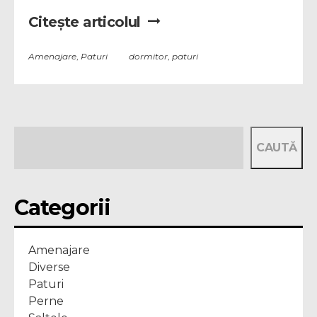
Citește articolul
Amenajare
,
Paturi
dormitor
,
paturi
CAUTĂ
Categorii
Amenajare
Diverse
Paturi
Perne