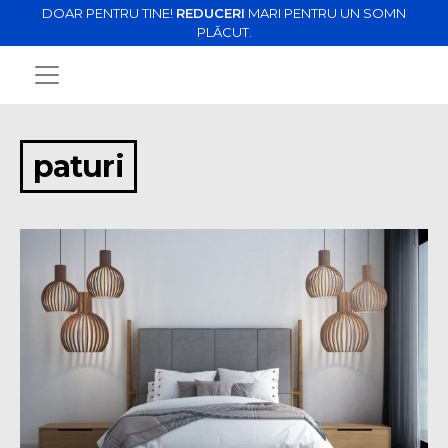
DOAR PENTRU TINE!
REDUCERI
MARI PENTRU UN SOMN
PLĂCUT.
paturi