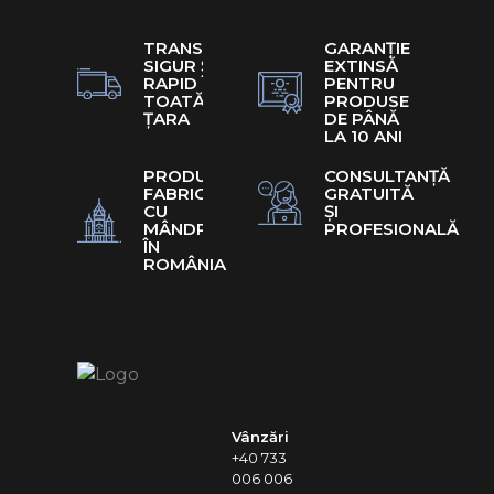
TRANSPORT
GARANȚIE
SIGUR ȘI
EXTINSĂ
RAPID ÎN
PENTRU
TOATĂ
PRODUSE
ȚARA
DE PÂNĂ
LA 10 ANI
PRODUSE
CONSULTANȚĂ
FABRICATE
GRATUITĂ
CU
ȘI
MÂNDRIE
PROFESIONALĂ
ÎN
ROMÂNIA
Vânzări
+40 733
006 006