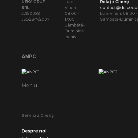
NEKY GRUP
Luni-
Relații Clienți
SRL
Vineri:
contact@dolcedor
22190089
08:00 -
Luni-Vineri: 08:00 -
J35/2847/2007
17:00
Sâmbătă-Duminică:
Sâmbătă-
Duminică:
Închis
ANPC
Meniu
Serviciu Clienți
Despre noi